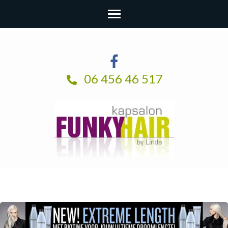
06 456 46 517
Kapsalon FunkyHair | Enkhuizen