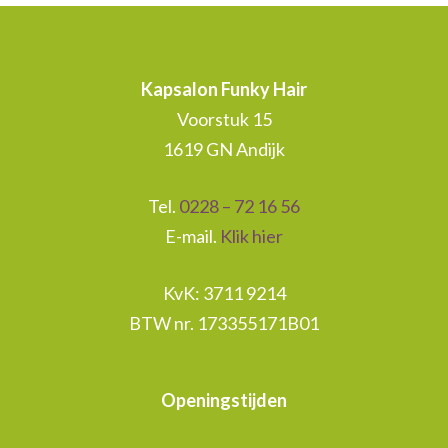
Kapsalon Funky Hair
Voorstuk 15
1619 GN Andijk
Tel.
0228 – 72 16 56
E-mail.
Klik hier
KvK: 3711 9214
BTW nr. 173355171B01
Openingstijden